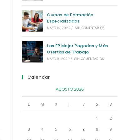
Cursos de Formación
Especializados
MAYO 14, 2024
/
SIN COMENTARIOS
Las FP Mejor Pagadas y Más
Ofertas de Trabajo
MAYO 9, 2024
/
SIN COMENTARIOS
Calendar
AGOSTO 2026
L
M
X
J
V
S
D
1
2
3
4
5
6
7
8
9