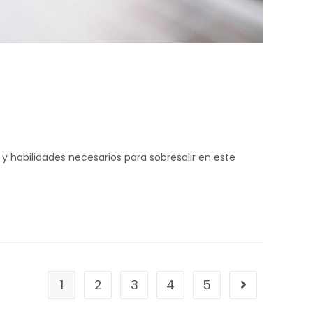
y habilidades necesarios para sobresalir en este
1
2
3
4
5