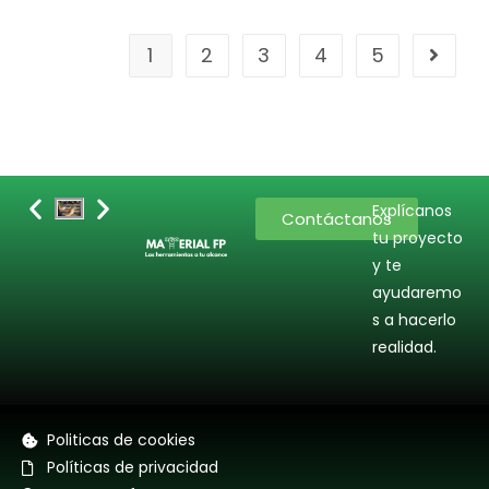
1
2
3
4
5
Explícanos
Contáctanos
tu proyecto
y te
ayudaremo
s a hacerlo
realidad.
Politicas de cookies
Políticas de privacidad